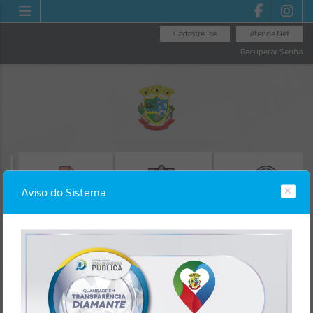
Cadastre-se
Atende.Net
Recuperar Senha
Aviso do Sistema
EMISSÃO DE GUIAS
CONSULTA DE
EMISSÃO CERTIDÃO
ISS/ALVARÁ
PROTOCOLO
NEGATIVA_CND
Erro
SISTEMA
Gerenciamento do Sistema
CÓDIGO DA MENSAGEM:
EST-000040
Ocorreu um erro de script: