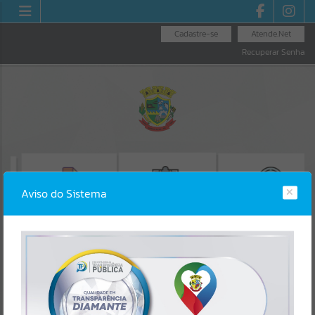
Cadastre-se
Atende.Net
Recuperar Senha
Aviso do Sistema
EMISSÃO DE GUIAS
CONSULTA DE
EMISSÃO CERTIDÃO
ISS/ALVARÁ
PROTOCOLO
NEGATIVA_CND
Erro
SISTEMA
Gerenciamento do Sistema
CÓDIGO DA MENSAGEM:
EST-000040
Ocorreu um erro de script: