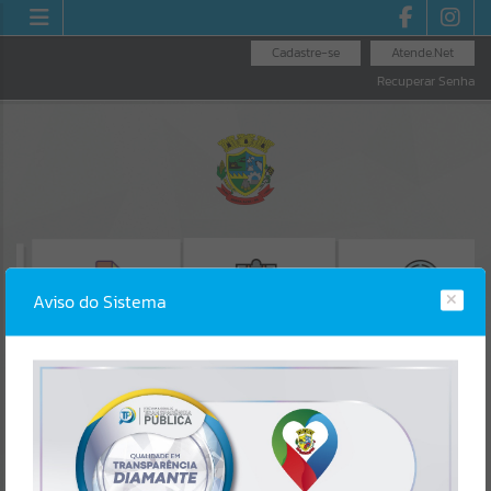
Cadastre-se
Atende.Net
Recuperar Senha
Aviso do Sistema
EMISSÃO DE GUIAS
CONSULTA DE
EMISSÃO CERTIDÃO
ISS/ALVARÁ
PROTOCOLO
NEGATIVA_CND
Erro
SISTEMA
Gerenciamento do Sistema
CÓDIGO DA MENSAGEM:
EST-000040
Ocorreu um erro de script: