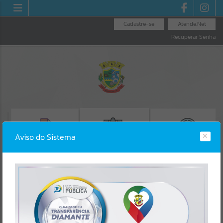
Cadastre-se
Atende.Net
Recuperar Senha
Aviso do Sistema
EMISSÃO DE GUIAS
CONSULTA DE
EMISSÃO CERTIDÃO
ISS/ALVARÁ
PROTOCOLO
NEGATIVA_CND
Erro
SISTEMA
Gerenciamento do Sistema
CÓDIGO DA MENSAGEM:
EST-000040
Ocorreu um erro de script: